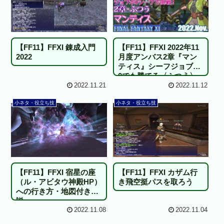
【FF11】FFXI 錬成入門
【FF11】FFXI 2022年11
2022
月度アンバス2章『マン
ティス』シーフジョブポ
0でも勝てる〈ふつう〉
ソロ！
2022.11.21
2022.11.12
小ネタ・役立ち技
小ネタ・役立ち技
【FF11】FFXI 宿星の座
【FF11】FFXI カザム行
（ル・アビタウ神殿HP）
き飛空挺パスを取ろう
への行き方・地図付き解
説
2022.11.08
2022.11.04