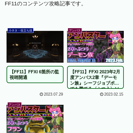
FF11のコンテンツ攻略記事です。
小ネタ・役立ち技
アンバス
【FF11】FFXI 6箇所の監
【FF11】FFXI 2023年2月
視哨開通
度アンバス2章『デーモ
ン族』シーフジョブポ0
でも勝てる〈ふつう〉ソ
ロ！
2023.07.29
2023.02.15
アンバス