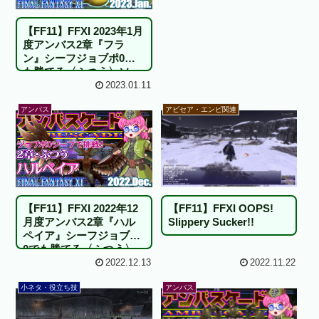
【FF11】FFXI 2023年1月
度アンバス2章『フラ
ン』シーフジョブポ0で
も勝てる〈ふつう〉ソ
ロ！
2023.01.11
アンバス
アビセア・エンピ関連
【FF11】FFXI OOPS!
【FF11】FFXI 2022年12
Slippery Sucker!!
月度アンバス2章『ハル
ペイア』シーフジョブポ
0でも勝てる〈ふつう〉
ソロ！
2022.12.13
2022.11.22
小ネタ・役立ち技
アンバス