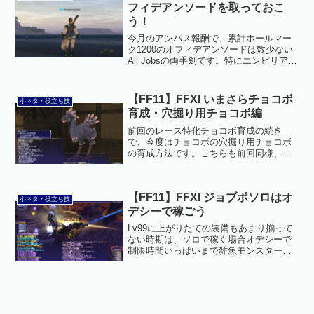
フィデアンソードを取っておこ
う！
今月のアンバス報酬で、累計ホールマー
ク1200のオフィデアンソードは数少ない
All Jobsの両手剣です。特にエンピリアル
ウェポンで弱点のWSを撃つときに選択肢
がひとつ増えます。エンピリアルウェポ
ンを作る予定がなくても、とりあえず取
【FF11】FFXI いまさらチョコボ
小ネタ・役立ち技
っておく...
育成・穴掘り用チョコボ編
前回のレース特化チョコボ育成の続き
で、今度はチョコボの穴掘り用チョコボ
の育成方法です。こちらも前回同様、チ
ョコボ掘りができる成鳥になるまで1月以
上かかりますので、じっくり腰を落ち着
けて育成しましょう。チョコボ育成前の
【FF11】FFXI ジョブポソロはオ
下準備基本的にレース用チ...
小ネタ・役立ち技
デシーで稼ごう
Lv99に上がりたての装備もあまり揃って
ない時期は、ソロで稼ぐ場合オデシーで
制限時間いっぱいまで雑魚モンスターを
倒し続けるのが、比較的効率よくキャパ
シティポイントを稼げます。A-1の雑魚1
匹あたり2,000ぐらいのキャパシティポイ
ントが入り...