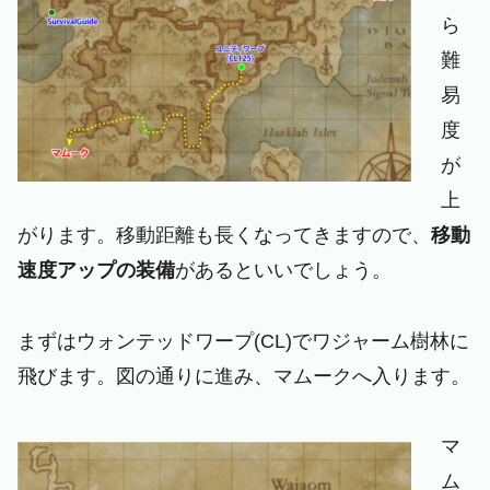
ら
難
易
度
が
上
がります。移動距離も長くなってきますので、
移動
速度アップの装備
があるといいでしょう。
まずはウォンテッドワープ(CL)でワジャーム樹林に
飛びます。図の通りに進み、マムークへ入ります。
マ
ム