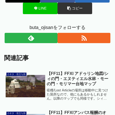
LINE
コピー
buta_ojisanをフォローする
関連記事
【FF11】FFXI アドゥリン地図/シ
小ネタ・役立ち技
ィの門・エヌティエル水林・モー
の門・モリマー台地マップ
収穫/Lost Articleの場所は移動中に見つけ
た箇所なので、他にもあるかもしれませ
ん。以降のマップでも同様です。シィの
門ケイザック・エヌティエル・シルダス
と繋がっています。ソロで最初にApexに
挑むのに最適です。マンドラかリーチが
【FF11】FFXIアンバス報酬のオ
小ネタ・役立ち技
やり...