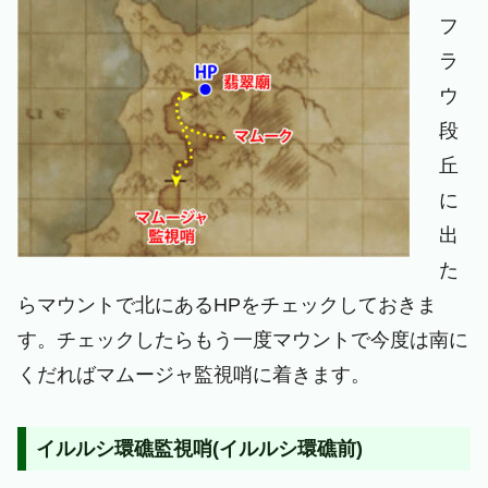
フ
ラ
ウ
段
丘
に
出
た
らマウントで北にあるHPをチェックしておきま
す。チェックしたらもう一度マウントで今度は南に
くだればマムージャ監視哨に着きます。
イルルシ環礁監視哨(イルルシ環礁前)