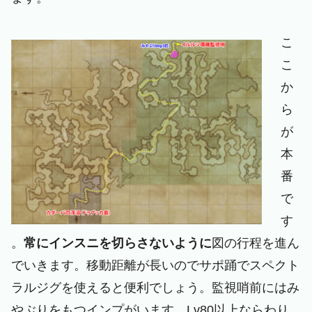
こ
こ
か
ら
が
本
番
で
す
。
常にインスニを切らさないように
図の行程を進ん
でいきます。移動距離が長いのでサポ踊でスペクト
ラルジグを使えると便利でしょう。監視哨前にはみ
やぶりをもつインプがいます。Lv80以上ならわり