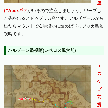
屋
にApexギア
がいるので注意しましょう。ワープし
た先を出るとドゥブッカ島です。アルザダールから
出たらマウントで右手沿いに進めばドゥブッカ島監
視哨です。
ハルブーン監視哨(レベロス風穴前)
エ
ス
ケ
プ
前
提