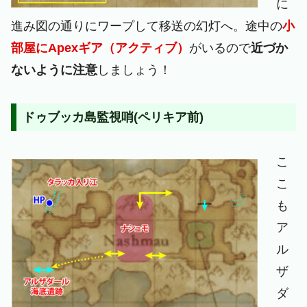
に
進み図の通りにワープして移送の幻灯へ。途中の
小
部屋にApexギア（アクティブ）
がいるので
近づか
ないように注意
しましょう！
ドゥブッカ島監視哨(ペリキア前)
こ
こ
も
ア
ル
ザ
ダ