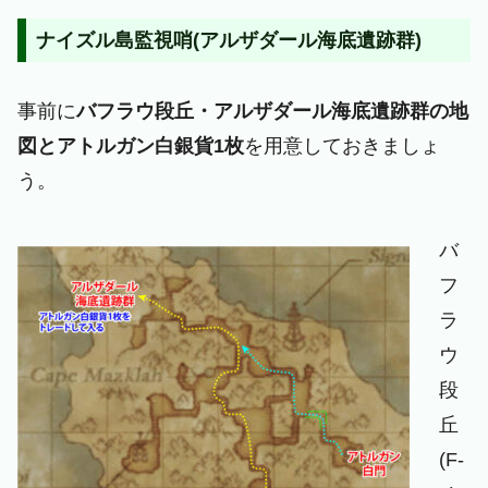
ナイズル島監視哨(アルザダール海底遺跡群)
事前に
バフラウ段丘・アルザダール海底遺跡群の地
図とアトルガン白銀貨1枚
を用意しておきましょ
う。
バ
フ
ラ
ウ
段
丘
(F-