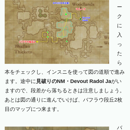
ー
ク
に
入
っ
た
ら
本をチェックし、インスニを使って図の道順で進み
ます。途中に
見破りのNM・Devout Radol Ja
がい
ますので、段差から落ちるときは注意しましょう。
あとは図の通りに進んでいけば、バフラウ段丘2枚
目のマップにつ来ます。
バ