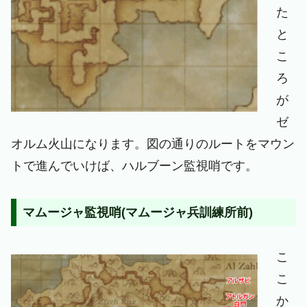
た
と
こ
ろ
が
ゼ
オルム火山になります。図の通りのルートをマウン
トで進んでいけば、ハルブーン監視哨です。
マムージャ監視哨(マムージャ兵訓練所前)
こ
こ
か