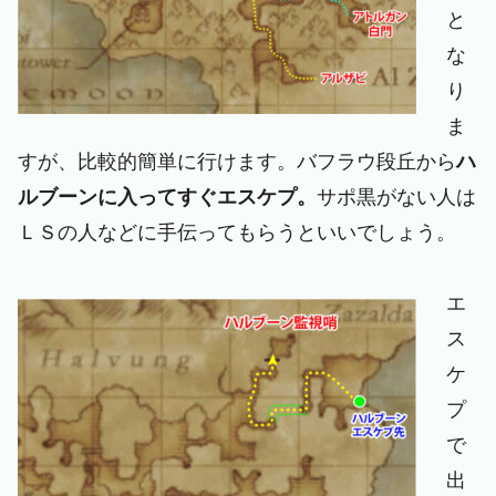
と
な
り
ま
すが、比較的簡単に行けます。バフラウ段丘から
ハ
ルブーンに入ってすぐエスケプ。
サポ黒がない人は
ＬＳの人などに手伝ってもらうといいでしょう。
エ
ス
ケ
プ
で
出