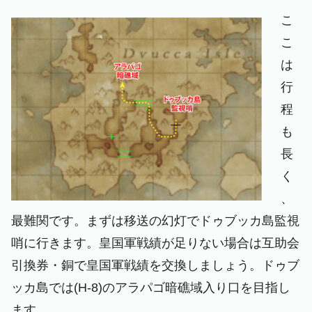
こ
こ
は
行
程
も
長
く
、
最難関です。まずは移送の幻灯でドゥブッカ島監視
哨に行きます。皇国軍戦績が足りない場合は互助会
引換券・銅で皇国軍戦績を交換しましょう。ドゥブ
ッカ島では(H-8)のアラパゴ暗礁域入り口を目指し
ます。