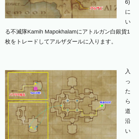
6)
に
い
る不滅隊Kamih Mapokhalamにアトルガン白銀貨1
枚をトレードしてアルザダールに入ります。
入
っ
た
ら
道
沿
い