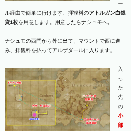
ー
ル経由で簡単に行けます。拝観料の
アトルガン白銀
貨1枚
を用意します。用意したらナシュモへ。
ナシュモの西門から外に出て、マウントで西に進
み、拝観料を払ってアルザダールに入ります。
入
っ
た
先
の
小
部