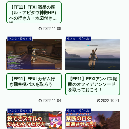
【FF11】FFXI 宿星の座
（ル・アビタウ神殿HP）
への行き方・地図付き解
説
2022.11.08
小ネタ・役立ち技
小ネタ・役立ち技
【FF11】FFXI カザム行
【FF11】FFXIアンバス報
き飛空挺パスを取ろう
酬のオフィデアンソード
を取っておこう！
2022.11.04
2022.10.21
小ネタ・役立ち技
小ネタ・役立ち技