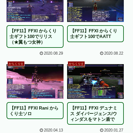
【FF11】FFXI からくり
【FF11】FFXI からくり
士ギフト100でリリス
士ギフト100でAATT
（★翼もつ女神）
2020.08.29
2020.08.22
からくり士
からくり士
【FF11】FFXI Rani から
【FF11】FFXI デュナミ
くり士ソロ
ス ダイバージェンス/ウ
ィンダスをマトン盾で
2020.04.13
2020.01.27