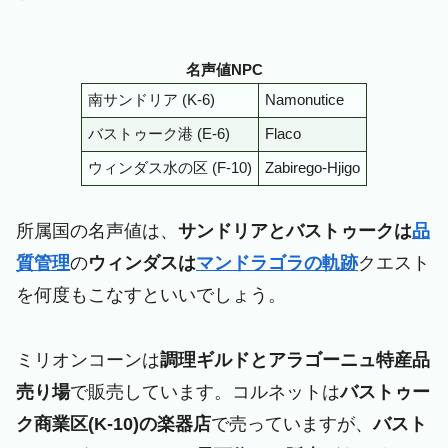
名声値NPC
南サンドリア (K-6)
Namonutice
バストゥーク港 (E-6)
Flaco
ウィンダス水の区 (F-10)
Zabirego-Hjigo
所属国の名声値は、
サンドリアとバストゥークは
品
質管理
の
ウィンダスは
マンドラゴラの軌跡
クエスト
を何度もこなすといいでしょう。
ミリオンコーンは
調理ギルドとアラゴーニュ特産品
売り場
で販売しています。コルネットは
バストゥー
ク商業区(K-10)の楽器店
で売っていますが、
バスト