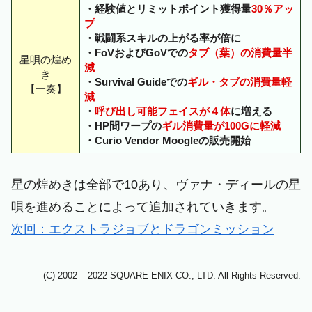
・経験値とリミットポイント獲得量
30％アッ
プ
・戦闘系スキルの上がる率が倍に
・FoVおよびGoVでの
タブ（葉）の消費量半
星唄の煌め
減
き
・Survival Guideでの
ギル・タブの消費量軽
【一奏】
減
・
呼び出し可能フェイスが４体
に増える
・HP間ワープの
ギル消費量が100Gに軽減
・Curio Vendor Moogleの販売開始
星の煌めきは全部で10あり、ヴァナ・ディールの星
唄を進めることによって追加されていきます。
次回：エクストラジョブとドラゴンミッション
(C) 2002 – 2022 SQUARE ENIX CO., LTD. All Rights Reserved.