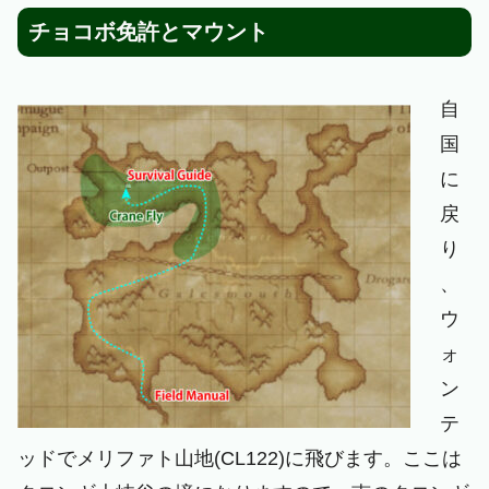
チョコボ免許とマウント
自
国
に
戻
り
、
ウ
ォ
ン
テ
ッドでメリファト山地(CL122)に飛びます。ここは