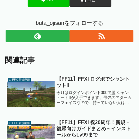
buta_ojisanをフォローする
関連記事
【FF11】FFXI ログポでシャント
a. FFXI新規復帰
ットII
今月はログインポイント300で盟-シャン
トットIIが入手できます。最強のアタッカ
ーフェイスなので、持っていない人は急
いで交換しましょう。これでソロのジョ
ブポ稼ぎがだいぶ楽になりそうです。他
にもログインポイント100ではフェイスゲ
【FF11】FFXI 祝20周年！新規・
ットキャンペ...
a. FFXI新規復帰
復帰向けガイドまとめ～インスト
ールからLv99まで