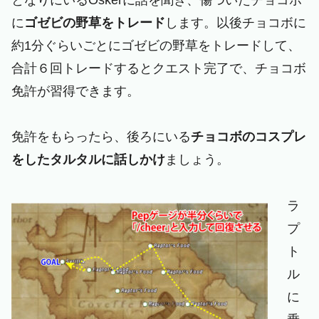
に
ゴゼビの野草をトレード
します。以後チョコボに
約1分ぐらいごとにゴゼビの野草をトレードして、
合計６回トレードするとクエスト完了で、チョコボ
免許が習得できます。
免許をもらったら、後ろにいる
チョコボのコスプレ
をしたタルタルに話しかけ
ましょう。
ラ
プ
ト
ル
に