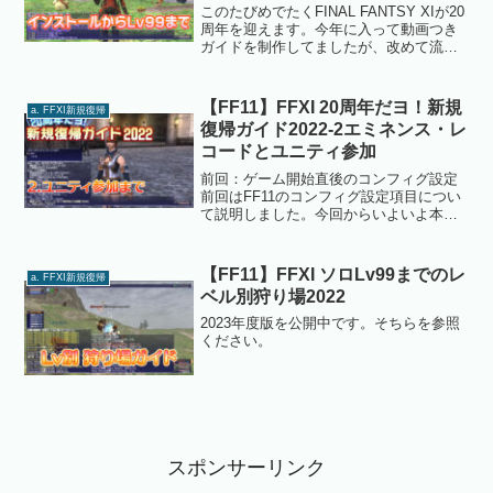
このたびめでたくFINAL FANTSY XIが20
周年を迎えます。今年に入って動画つき
ガイドを制作してましたが、改めて流れ
のようなまとめを記事にしたいと思いま
す。FFXIをプレイする前の準備FFXIはオ
ンラインゲームなので、プレイするに
【FF11】FFXI 20周年だヨ！新規
a. FFXI新規復帰
あ...
復帰ガイド2022-2エミネンス・レ
コードとユニティ参加
前回：ゲーム開始直後のコンフィグ設定
前回はFF11のコンフィグ設定項目につい
て説明しました。今回からいよいよ本格
的に冒険を開始していきます。現在の
FF11は以前に比べて格段に遊びやすくな
っていますので、そのあたりの説明で
【FF11】FFXI ソロLv99までのレ
a. FFXI新規復帰
す。HPと本をチェッ...
ベル別狩り場2022
2023年度版を公開中です。そちらを参照
ください。
スポンサーリンク