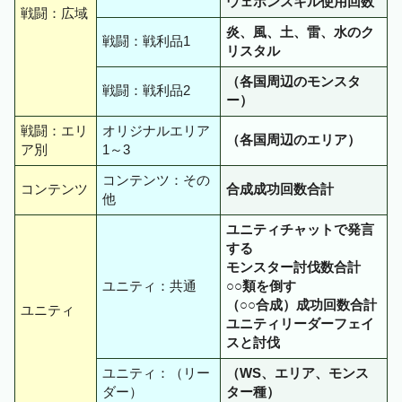
ウェポンスキル使用回数
戦闘：広域
炎、風、土、雷、水のク
戦闘：戦利品1
リスタル
（各国周辺のモンスタ
戦闘：戦利品2
ー）
戦闘：エリ
オリジナルエリア
（各国周辺のエリア）
ア別
1～3
コンテンツ：その
コンテンツ
合成成功回数合計
他
ユニティチャットで発言
する
モンスター討伐数合計
ユニティ：共通
○○類を倒す
（○○合成）成功回数合計
ユニティ
ユニティリーダーフェイ
スと討伐
ユニティ：（リー
（WS、エリア、モンス
ダー）
ター種）