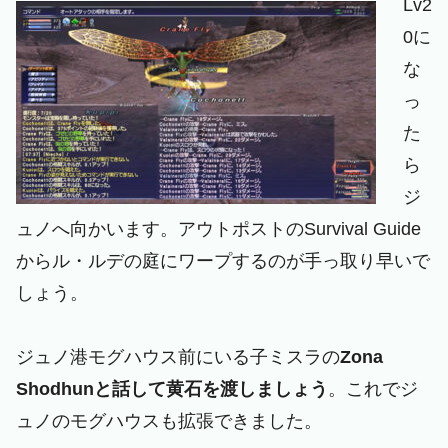
Lv2
0に
な
っ
た
ら
ジ
ュノへ向かいます。アウトポストのSurvival Guide
からル・ルデの庭にワープするのが手っ取り早いで
しょう。
ジュノ港モグハウス前にいる子ミスラの
Zona
Shodhunと話して黄石を渡しましょう
。これでジ
ュノのモグハウスも拡張できました。