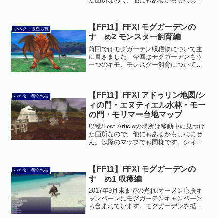
た箇所なので、他にもあるかもしれませ
ん。以降のマップでも同様です。また各
地上マップの古ぼけた紋章が必要なとこ
ろは、ラ・カザナル宮天守へのショート
【FF11】FFXI モグガーデンの
小ネタ・役立ち技
カットに...
すゝめ2 モンスター飼育編
前回ではモグガーデン収穫物について主
に書きました。今回はモグガーデンもう
一つのキモ、モンスター飼育についてで
す。モンスター飼育をするとチャチャル
ンの応援という特殊なボーナスがつきま
す。様々な支援効果がつけられるので、
【FF11】FFXI アドゥリン地図/シ
ぜひ飼育ランクも上げてみ...
小ネタ・役立ち技
ィの門・エヌティエル水林・モー
の門・モリマー台地マップ
収穫/Lost Articleの場所は移動中に見つけ
た箇所なので、他にもあるかもしれませ
ん。以降のマップでも同様です。シィの
門ケイザック・エヌティエル・シルダス
と繋がっています。ソロで最初にApexに
挑むのに最適です。マンドラかリーチが
【FF11】FFXI モグガーデンの
小ネタ・役立ち技
やり...
すゝめ1 収穫編
2017年9月末までの光れ!オーメン応援キ
ャンペーンにモグガーデンキャンペーン
も含まれています。モグガーデンを拡張
していくと、ちょっとした小銭稼ぎや、