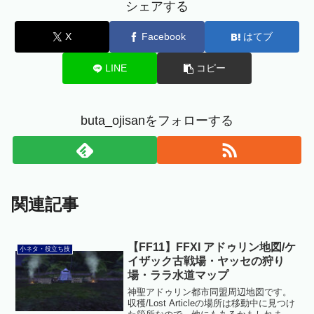
シェアする
X
Facebook
はてブ
LINE
コピー
buta_ojisanをフォローする
関連記事
【FF11】FFXI アドゥリン地図/ケ
小ネタ・役立ち技
イザック古戦場・ヤッセの狩り
場・ララ水道マップ
神聖アドゥリン都市同盟周辺地図です。
収穫/Lost Articleの場所は移動中に見つけ