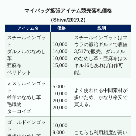
マイバッグ拡張アイテム競売落札価格
（Shiva/2019.2）
アイテム名
価格
説明
スチールインゴッ
スチールインゴットはマ
ト
10,000
ウラの鍛冶ギルドで底値
ダルメルのなめし
14,000
3,517で販売。ダルメル
革
10,000
のなめし革・亜麻布はス
亜麻布
15,000
キル16もあれば自作可
ペリドット
能。
ミスリルインゴッ
5,000
ト
よく使われる中間素材が
10,000
雄羊のなめし革
多いため、かなり格安で
20,000
毛織物
買える。
20,000
ターコイズ
ゴールドインゴッ
10,000
ト
9,000
こちらも利用頻度が高い