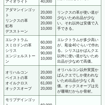
アイオライト
40,000
アダマンインゴッ
20,000
リンクスの革が使い道が
ト
50,000
少ないため出品が少な
リンクスの革
20,000
い。それ以外は安価で入
虹布
10,000
手できる。
デスストーン
エレクトラム
エレクトラムが多少高い
60,000
スミロドンの革
が、彫金40ぐらいで作れ
30,000
シリス
る。シリスはかばんクエ
90,000
エンジェルストー
以外に使い道がないため
10,000
ン
出品が少なめで高価。
オリハルコン以外実質か
オリハルコン
20,000
ばんクエでしか使われな
ペイストの革
60,000
いため出品が少なく高
オイルクロス
61,000
価。オックスオーブは元
オックスオーブ
20,000
が珊瑚だからか骨材。
モリブデインゴッ