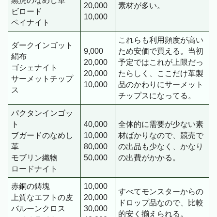
黒虎のなめし革
20,000
素材が多い。
ビロード
10,000
ペイナイト
これらも利用頻度が高い
ダークインゴット
9,000
ため安価で買える。当初
絹布
20,000
予定ではこれが上限だっ
ゴシェナイト
20,000
たらしく、ここだけ革製
サーメットチップ
10,000
品のかわりにサーメット
ス
チップスになってる。
パクタンインゴッ
ト
40,000
全体的に需要が少ない素
ブガードのなめし
10,000
材ばかりなので、競売で
革
80,000
の出品も少なく、かなり
モブリン織物
50,000
の出費がかかる。
ロードナイト
赤銅の鋳塊
10,000
すべてモンスターからの
上質なエフトの皮
20,000
ドロップ品なので、比較
バルーンクロス
30,000
的安く揃えられる。