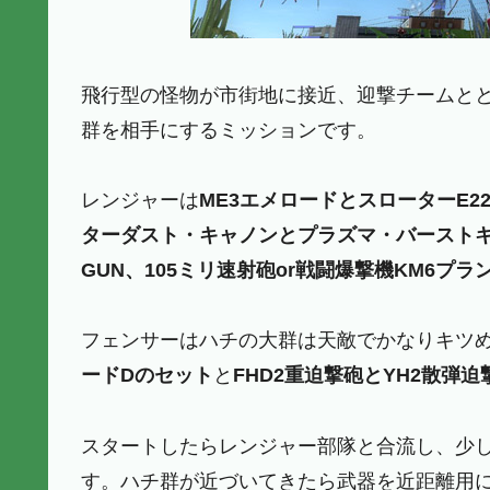
飛行型の怪物が市街地に接近、迎撃チームとと
群を相手にするミッションです。
レンジャーは
ME3エメロードとスローターE22
ターダスト・キャノンとプラズマ・バーストキ
GUN、105ミリ速射砲or戦闘爆撃機KM6プラン
フェンサーはハチの大群は天敵でかなりキツ
ードDのセット
と
FHD2重迫撃砲とYH2散弾
スタートしたらレンジャー部隊と合流し、少
す。ハチ群が近づいてきたら武器を近距離用