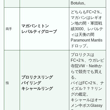
Botulus。
どちらもFC+2％。
マガバンはレギオ
ン地の間・軍団戦
マガバンミトン
績3000、レパルテ
両手
レパルティグローブ
ィは天衡の間
Paramount Mantis
ドロップ。
プロリクスは
FC+2％、ウガレピ
寺院VW・Neithか
らで競売でも買え
プロリクスリング
る。
パイリング
パイはFC+2％、ナ
指
キシャールリング
イズル？？？リン
グの鑑定。
キシャールはオー
メン中ボスGlassy