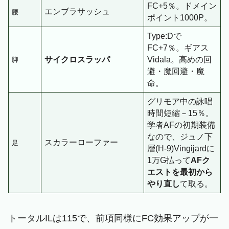
FC+5％。ドメイン
エンブラサッシュ
腰
ポイント1000P。
Type:Dで
FC+7％。ギアス
サイクロスラッパ
Vidala。高めの回
脚
避・魔回避・魔
命。
グリモア中の詠唱
時間短縮－15％。
学者AFの初期装備
なので、ジュノ下
スカラーローファー
足
層(H-9)Vingijardに
1万G払って
AFク
エストを最初から
やり直し
て取る。
トータルILは115で、前項同様にFC効果アップが一