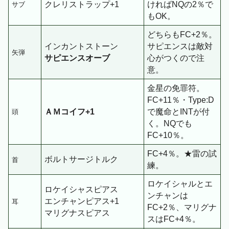
クレリストラップ+1
ければNQの2％で
サブ
もOK。
どちらもFC+2％。
インカントストーン
サピエンスは敵対
矢弾
サピエンスオーブ
心がつくので注
意。
金星の免罪符。
FC+11％・Type:D
ＡＭコイフ+1
で魔命とINTが付
頭
く。NQでも
FC+10％。
FC+4％。★雷の試
ボルトサージトルク
首
練。
ロケイシャルとエ
ロケイシャスピアス
ンチャンは
エンチャンピアス+1
耳
FC+2％、マリグナ
マリグナスピアス
スはFC+4％。