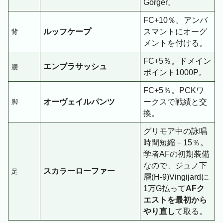
Gorger。
FC+10％。アンバ
ルッフケープ
スマントにオーグ
背
メントを付ける。
FC+5％。ドメイン
エンブラサッシュ
腰
ポイント1000P。
FC+5％。PCKワ
オーヴェイルパンツ
ークスで戦績と交
脚
換。
グリモア中の詠唱
時間短縮－15％。
学者AFの初期装備
なので、ジュノ下
スカラーローファー
足
層(H-9)Vingijardに
1万G払って
AFク
エストを最初から
やり直し
て取る。