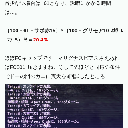
番少ない場合は+61となり、詠唱にかかる時間
は…。
（100－61－サポ赤15）×（100－グリモア10-ｽｶﾗｰﾛ
ｰﾌｧｰ5）％＝
20.4％
ほぼFCキャップです。マリグナスピアスさえあれ
ばFC80に届きますね。そして先ほどと同様の条件
でドーの門のカニに震天を3回試したところ