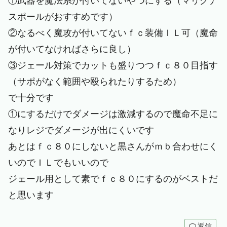
①武器を魔法系が付いてないやつにする（マリグナ
スポールがおすすめです）
②なるべく魔攻が付いてないｆｃ装備ＩＬ可（魔命
が付いてなければさらに良し）
③ジェール対策でカットも盛りつつｆｃ８０目指す
（サポがなく範囲や殴られたりするため）
で十分です
①にするだけでダメージは激減するので魔命不足に
なりレジでダメージが出にくいです
あとはｆｃ８０にしないと黒さんがｍｂ合わせにく
いのでＩＬでもいいので
ジェール用として素でｆｃ８０にするのがベストだ
と思います
返信