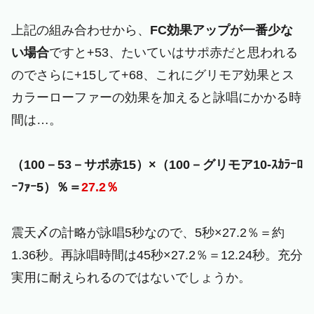
上記の組み合わせから、
FC効果アップが一番少な
い場合
ですと+53、たいていはサポ赤だと思われる
のでさらに+15して+68、これにグリモア効果とス
カラーローファーの効果を加えると詠唱にかかる時
間は…。
（100－53－サポ赤15）×（100－グリモア10-ｽｶﾗｰﾛ
ｰﾌｧｰ5）％＝
27.2％
震天〆の計略が詠唱5秒なので、5秒×27.2％＝約
1.36秒。再詠唱時間は45秒×27.2％＝12.24秒。充分
実用に耐えられるのではないでしょうか。