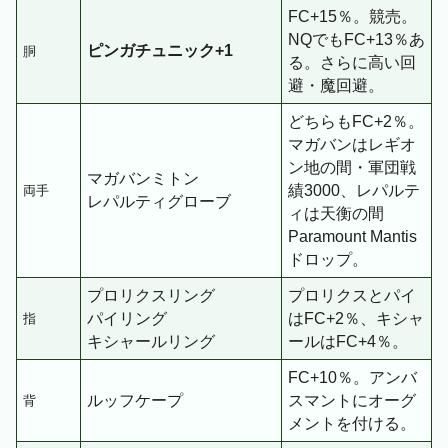
FC+15％。競売。
NQでもFC+13％あ
ピンガチュニック+1
胴
る。さらに高い回
避・魔回避。
どちらもFC+2％。
マガバンはレギオ
ン地の間・軍団戦
マガバンミトン
績3000、レパルテ
両手
レパルティグローブ
ィは天衡の間
Paramount Mantis
ドロップ。
プロリクスリング
プロリクスとパイ
パイリング
はFC+2％、キシャ
指
キシャールリング
ールはFC+4％。
FC+10％。アンバ
ルッフケープ
スマントにオーグ
背
メントを付ける。