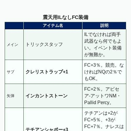
震天用ILなしFC装備
アイテム名
説明
ILでなければ両手
武器なら何でもよ
トリックスタッフ
メイン
い。イベント装備
が無難か。
FC+3％。競売。な
クレリストラップ+1
ければNQの2％で
サブ
もOK。
FC+2％。アビセ
インカントストーン
ア-アットワNM・
矢弾
Pallid Percy。
テチアンは+2が
FC+5％、+3が
FC+7％。ナレスは
テチアンシャポー+3