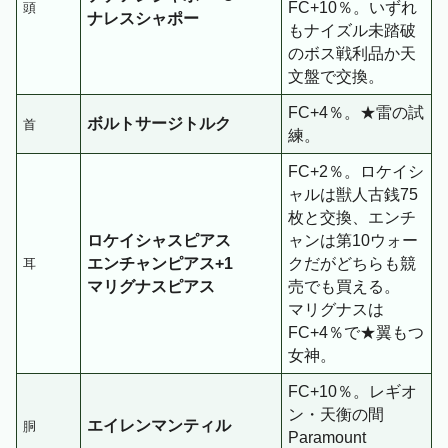
FC+10％。いずれ
頭
ナレスシャポー
もナイズル未踏破
のボス戦利品か天
文盤で交換。
FC+4％。★雷の試
ボルトサージトルク
首
練。
FC+2％。ロケイシ
ャルは獣人古銭75
枚と交換、エンチ
ロケイシャスピアス
ャンは第10ウォー
エンチャンピアス+1
クだがどちらも競
耳
マリグナスピアス
売でも買える。
マリグナスは
FC+4％で★翼もつ
女神。
FC+10％。レギオ
ン・天衡の間
エイレンマンティル
胴
Paramount