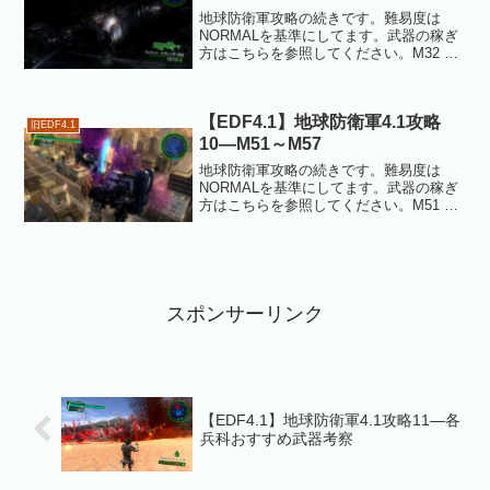
地球防衛軍攻略の続きです。難易度は
NORMALを基準にしてます。武器の稼ぎ
方はこちらを参照してください。M32 突
入作戦フェイズ1地下制圧連続ミッション
その１。視界が悪い上長いので難易度は
高くないものの疲れるミッションです。
【EDF4.1】地球防衛軍4.1攻略
地下洞窟での武装...
旧EDF4.1
10―M51～M57
地球防衛軍攻略の続きです。難易度は
NORMALを基準にしてます。武器の稼ぎ
方はこちらを参照してください。M51 大
地の守護者多数のシールドベアラーと取
り巻きを相手にするミッション。ハチが
いるのでショットガン系か誘導兵器と、
シールドベアラーを...
スポンサーリンク
【EDF4.1】地球防衛軍4.1攻略11―各
兵科おすすめ武器考察