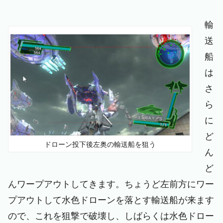
輸
送
船
は
さ
ら
に
ど
ドローン投下後左奥の輸送船を狙う
ん
ど
んワープアウトしてきます。ちょうど左前方にワー
プアウトして水色ドローンを落とす輸送船が来ます
ので、これを狙撃で破壊し、しばらくは水色ドロー