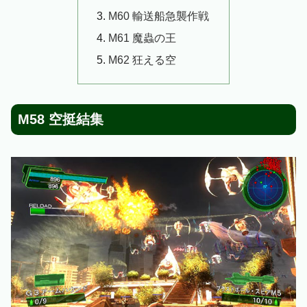
M60 輸送船急襲作戦
M61 魔蟲の王
M62 狂える空
M58 空挺結集