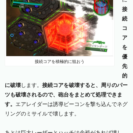
接
続
コ
ア
を
優
接続コアを積極的に狙おう
先
的
に破壊
します。
接続コアを破壊すると、周りのパー
ツも破壊されるので、砲台をまとめて処理できま
す。
エアレイダーは誘導ビーコンを撃ち込んでネグ
リングのミサイルで壊します。
あとは巨大レーザーとハッチは余裕があれば壊し、