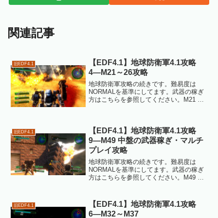
関連記事
【EDF4.1】地球防衛軍4.1攻略
旧EDF4.1
4―M21～26攻略
地球防衛軍攻略の続きです。難易度は
NORMALを基準にしてます。武器の稼ぎ
方はこちらを参照してください。M21 地
の底へ地下鉄の奥の洞窟がステージ。洞
窟ステージはわりと長丁場ですが、視界
が悪く不意に囲まれたりするので、焦ら
【EDF4.1】地球防衛軍4.1攻略
ずゆっくり進むのが...
旧EDF4.1
9―M49 中盤の武器稼ぎ・マルチ
プレイ攻略
地球防衛軍攻略の続きです。難易度は
NORMALを基準にしてます。武器の稼ぎ
方はこちらを参照してください。M49 青
き衛士ミッションもちょうど折り返し地
点のM50、ここは慣れればかなりの武器
稼ぎができるミッションです。HARD以
【EDF4.1】地球防衛軍4.1攻略
旧EDF4.1
下ならこの記事...
6―M32～M37