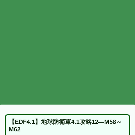
【EDF4.1】地球防衛軍4.1攻略12―M58～
M62