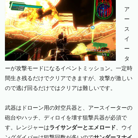
ア
ー
ス
イ
ー
タ
ーが攻撃モードになるイベントミッション。一定時
間生き残るだけでクリアできますが、攻撃が激しい
ので逃げ回るだけではクリアは難しいです。
武器はドローン用の対空兵器と、アースイーターの
砲台やハッチ、ディロイを壊す狙撃兵器が必須で
す。レンジャーは
ライサンダーとエメロード
、ウイ
ングダイバーは狙撃回数が多いので
サンダースナイ