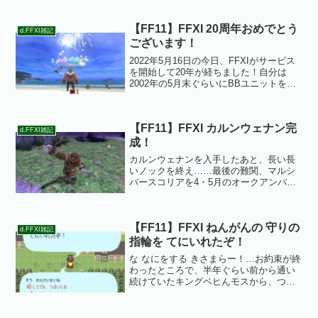
【FF11】FFXI 20周年おめでとう
d.FFXI雑記
ございます！
2022年5月16日の今日、FFXIがサービス
を開始して20年が経ちました！自分は
2002年の5月末ぐらいにBBユニットを購
入して参戦、途中2回ほど計5年半ほど休
止してましたが、2014年の春に復帰して
からずっとプレイしています。プレイを
【FF11】FFXI カルンウェナン完
開...
d.FFXI雑記
成！
カルンウェナンを入手したあと、長い長
いノックを終え……最後の難関、マルシ
バースコリアを4・5月のオークアンバス
でいつもより多めに稼いで3つ確保し…や
っとこさLv99に！ そしてため込んでいた
餅鉄300個と一緒にOboroに渡して一昼
【FF11】FFXI ねんがんの 守りの
夜…カル...
d.FFXI雑記
指輪を てにいれたぞ！
な なにをする きさまらー！…お約束が終
わったところで、半年ぐらい前から通い
続けていたキングベヒんモスから、つい
に守りの指輪をゲットしました！守りの
指輪を取ったらナイトを上げようと思っ
ていたので、今までやったことのない盾