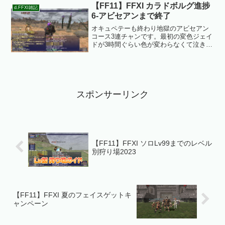
【FF11】FFXI カラドボルグ進捗
ジョブ・ナイトをつい...
d.FFXI雑記
6-アビセアンまで終了
オキュペテーも終わり地獄のアビセアン
コース3連チャンです。最初の変色ジェイ
ドが3時間ぐらい色が変わらなくて泣きそ
うでした。すでに持っているのでは？と
いうアドバイスももらいましたが無色の
ジェイドのみ。めちゃくちゃ運が悪かっ
たです。そんなわけで...
スポンサーリンク
【FF11】FFXI ソロLv99までのレベル
別狩り場2023
【FF11】FFXI 夏のフェイスゲットキ
ャンペーン